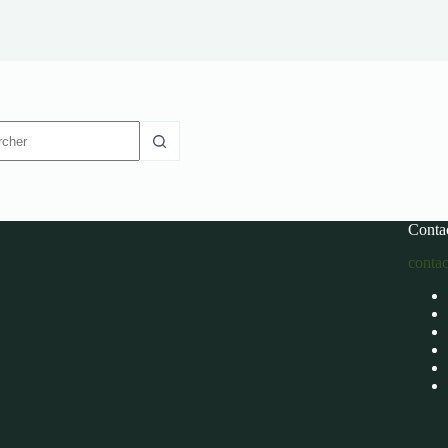
t
Conta
conta