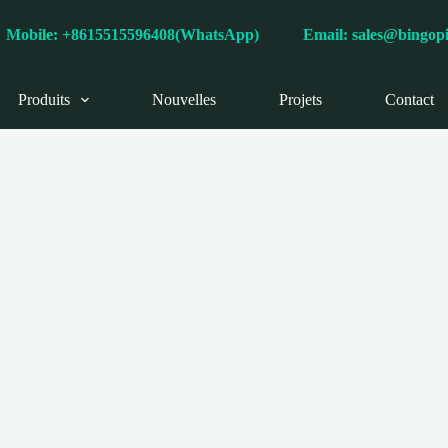
s
Mobile: +8615515596408(WhatsApp)
Email:
sales@bingop
Produits
Nouvelles
Projets
Contact