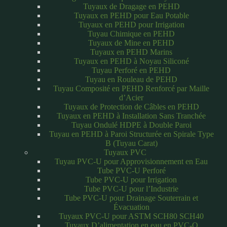
Tuyaux de Dragage en PEHD
Tuyaux en PEHD pour Eau Potable
Tuyaux en PEHD pour Irrigation
Tuyau Chimique en PEHD
Tuyaux de Mine en PEHD
Tuyaux en PEHD Marins
Tuyaux en PEHD à Noyau Siliconé
Tuyau Perforé en PEHD
Tuyau en Rouleau de PEHD
Tuyau Composité en PEHD Renforcé par Maille
d’Acier
Tuyaux de Protection de Câbles en PEHD
Tuyaux en PEHD à Installation Sans Tranchée
Tuyau Ondulé HDPE à Double Paroi
Tuyau en PEHD à Paroi Structurée en Spirale Type
B (Tuyau Carat)
Tuyaux PVC
Tuyau PVC-U pour Approvisionnement en Eau
Tube PVC-U Perforé
Tube PVC-U pour Irrigation
Tube PVC-U pour l’Industrie
Tube PVC-U pour Drainage Souterrain et
Évacuation
Tuyaux PVC-U pour ASTM SCH80 SCH40
Tuyaux D’alimentation en eau en PVC-O