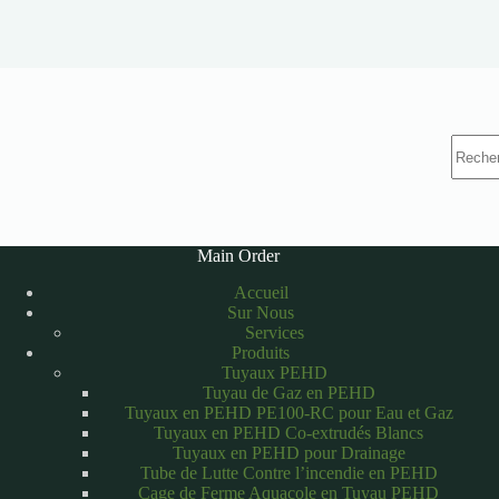
Aucun
résulta
Main Order
Accueil
Sur Nous
Services
Produits
Tuyaux PEHD
Tuyau de Gaz en PEHD
Tuyaux en PEHD PE100-RC pour Eau et Gaz
Tuyaux en PEHD Co-extrudés Blancs
Tuyaux en PEHD pour Drainage
Tube de Lutte Contre l’incendie en PEHD
Cage de Ferme Aquacole en Tuyau PEHD