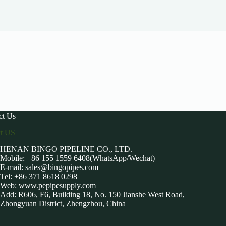
ct Us
ct US
HENAN BINGO PIPELINE CO., LTD.
Mobile: +86 155 1559 6408(WhatsApp/Wechat)
E-mail:
sales@bingopipes.com
Tel: +86 371 8618 0298
Web: www.pepipesupply.com
Add: R606, F6, Building 18, No. 150 Jianshe West Road,
Zhongyuan District, Zhengzhou, China