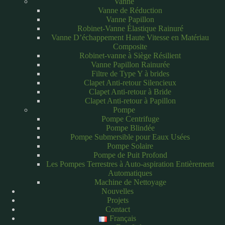
Vanne
Vanne de Réduction
Vanne Papillon
Robinet-Vanne Élastique Rainuré
Vanne D’échappement Haute Vitesse en Matériau
Composite
Robinet-vanne à Siège Résilient
Vanne Papillon Rainurée
Filtre de Type Y à brides
Clapet Anti-retour Silencieux
Clapet Anti-retour à Bride
Clapet Anti-retour à Papillon
Pompe
Pompe Centrifuge
Pompe Blindée
Pompe Submersible pour Eaux Usées
Pompe Solaire
Pompe de Puit Profond
Les Pompes Terrestres à Auto-aspiration Entièrement
Automatiques
Machine de Nettoyage
Nouvelles
Projets
Contact
Français