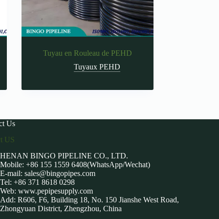
Tuyau en Rouleau de PEHD
Tuyaux PEHD
ct Us
ct US
HENAN BINGO PIPELINE CO., LTD.
Mobile: +86 155 1559 6408(WhatsApp/Wechat)
E-mail:
sales@bingopipes.com
Tel: +86 371 8618 0298
Web: www.pepipesupply.com
Add: R606, F6, Building 18, No. 150 Jianshe West Road,
Zhongyuan District, Zhengzhou, China