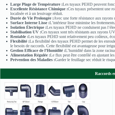
Large Plage de Température :
Les tuyaux PEHD peuvent fonctio
Excellente Résistance Chimique :
Ces tuyaux présentent une rob
localisée et à un lessivage réduit.
Durée de Vie Prolongée :
Avec une forte résistance aux rayons 
Surface Interne Lisse :
L’intérieur lisse minimise les frottements
Isolation Électrique :
Les tuyaux PEHD ne conduisent pas l’électr
Stabilisation UV :
Ces tuyaux sont très résistants aux rayons UV,
Rentable :
Les tuyaux PEHD sont relativement peu coûteux, économi
Flexibilité :
La flexibilité des tuyaux PEHD permet de les enroule
le besoin de raccords. Cette flexibilité est avantageuse pour irri
Gestion Efficace de l’Humidité :
L’humidité dans la zone racinai
Alimentation Régulée :
Le flux peut être contrôlé en ajustant le
Prévention des Maladies :
Garder le feuillage sec réduit le ris
Raccords e