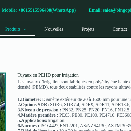
s
Mobile: +8615515596408(WhatsApp)
Email:
sales@bingop
Produits
Nouvelles
Projets
Contact
Tuyaux en PEHD pour Irrigation
Les tuyaux d’irrigation sont fabriqués en polyéthylène haut
densité (PEMD), tous deux stabilisés contre les rayons ultravi
1.Diamètre:
Diamètre extérieur de 20 à 1600 mm pour une uti
2.Options SDR:
SDR6, SDR7.4, SDR9, SDR11, SDR13.6,
3.Niveau de pression :
PN32, PN25, PN20, PN16, PN12.5,
4.Matière première :
PE63, PE80, PE100, PE4710, PE360
5.Applications:
Irrigation.
6.Normes :
ISO 4427,EN12201, AS/NZS4130, ASTM 303
7.Délai de livraison :
10 à 20 jours selon le volume de la c