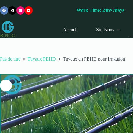
Passer
au
Work Time: 24h×7day
contenu
Accueil
Sur Nous
BINGO
Pas de titre
Tuyaux PEHD
Tuyaux en PEHD pour Irrigation