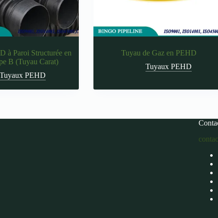
 à Paroi Structurée en
Tuyau de Gaz en PEHD
ype B (Tuyau Carat)
Tuyaux PEHD
Tuyaux PEHD
Conta
conta