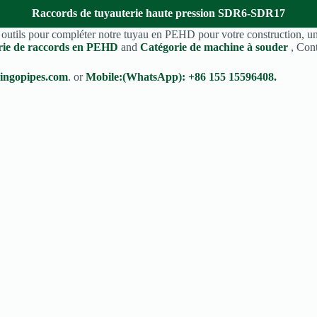
Raccords de tuyauterie haute pression SDR6-SDR17
s outils pour compléter notre tuyau en PEHD pour votre construction, 
rie de raccords en PEHD
and
Catégorie de machine à souder
, Con
ingopipes.com
. or
Mobile:(WhatsApp): +86 155 15596408.