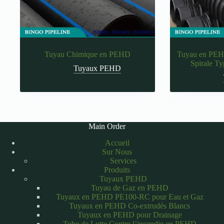
Tuyau Chimique en PEHD
Tuyau en PEHD
Spirale T
Tuyaux PEHD
Main Order
Accueil
Sur Nous
Services
Produits
Tuyaux PEHD
Tuyau de Gaz en PEHD
Tuyaux en PEHD PE100-RC pour Eau et Gaz
Tuyaux en PEHD Co-extrudés Blancs
Tuyaux en PEHD pour Drainage
Tube de Lutte Contre l’incendie en PEHD