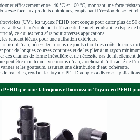
nner efficacement entre -40 °C et +60 °C, montrant une forte résistan
ustesse face aux produits chimiques, empêchant l’érosion du sol et mini
ultraviolets (UV), les tuyaux PEHD sont conçus pour durer plus de 50 
, garantissant un écoulement efficace de l’eau et réduisant le risque de bl
icité, ce qui les rend sûrs pour diverses applications.
 les rendant idéaux pour une utilisation extérieure.
sent l’eau, nécessitent moins de joints et ont des coûts de constructio
r pour de longues courses continues et de les plier à un rayon minimum 
guer des champs de forme irrégulière et ne nécessite pas de nivellement de
re peut être maintenue avec moins d’eau, améliorant l’efficacité de l’irr
s vannes et les goutteurs, assurant une distribution d’eau cohérente.
que de maladies, rendant les tuyaux PEHD adaptés à diverses applications
n PEHD que nous fabriquons et fournissons
Tuyaux en PEHD pour