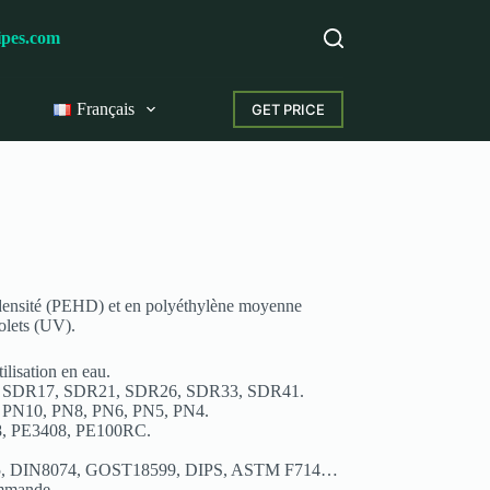
ipes.com
Français
GET PRICE
e densité (PEHD) et en polyéthylène moyenne
olets (UV).
lisation en eau.
 SDR17, SDR21, SDR26, SDR33, SDR41.
 PN10, PN8, PN6, PN5, PN4.
8, PE3408, PE100RC.
5, DIN8074, GOST18599, DIPS, ASTM F714…
ommande.