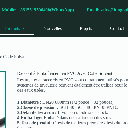
s
Mobile: +8615515596408(WhatsApp)
Email:
sales@bingop
Produits
Nouvelles
Projets
Contact
 Colle Solvant
Raccord à Emboîtement en PVC Avec Colle Solvant
Les tuyaux et raccords en PVC sont couramment utilisés pour l
systèmes de tuyauterie peuvent également être utilisés pour le t
des eaux usées.
1.Diamètre :
DN20-800mm (1/2 pouce – 32 pouces).
2.Classe de pression :
SCH 40, SCH 80, PN10, PN16.
3.Délai de livraison :
Livraison rapide si en stock.
4.Emballage:
Emballé dans des cartons ou des sacs.
5.Tests de produit :
Tests de matières premières, tests du proc
des tiers.