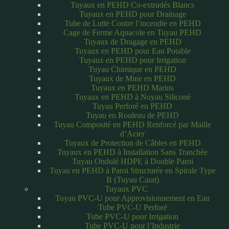
Tuyaux en PEHD Co-extrudés Blancs
Tuyaux en PEHD pour Drainage
Tube de Lutte Contre l’incendie en PEHD
Cage de Ferme Aquacole en Tuyau PEHD
Tuyaux de Dragage en PEHD
Tuyaux en PEHD pour Eau Potable
Tuyaux en PEHD pour Irrigation
Tuyau Chimique en PEHD
Tuyaux de Mine en PEHD
Tuyaux en PEHD Marins
Tuyaux en PEHD à Noyau Siliconé
Tuyau Perforé en PEHD
Tuyau en Rouleau de PEHD
Tuyau Composité en PEHD Renforcé par Maille
d’Acier
Tuyaux de Protection de Câbles en PEHD
Tuyaux en PEHD à Installation Sans Tranchée
Tuyau Ondulé HDPE à Double Paroi
Tuyau en PEHD à Paroi Structurée en Spirale Type
B (Tuyau Carat)
Tuyaux PVC
Tuyau PVC-U pour Approvisionnement en Eau
Tube PVC-U Perforé
Tube PVC-U pour Irrigation
Tube PVC-U pour l’Industrie