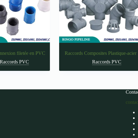
nnexion filetée en PVC
Raccords Composites Plastique-acier
Raccords PVC
Raccords PVC
Conta
conta