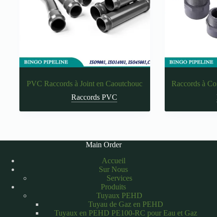
PVC Raccords à Joint en Caoutchouc
Raccords à Co
Raccords PVC
Main Order
Accueil
Sur Nous
Services
Produits
Tuyaux PEHD
Tuyau de Gaz en PEHD
Tuyaux en PEHD PE100-RC pour Eau et Gaz