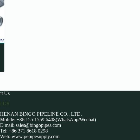
ct Us
ct US
HENAN BINGO PIPELINE CO., LTD.
Mobile: +86 155 1559 6408(WhatsApp/Wechat)
E-mail:
sales@bingopipes.com
Tel: +86 371 8618 0298
Web: www.pepipesupply.com