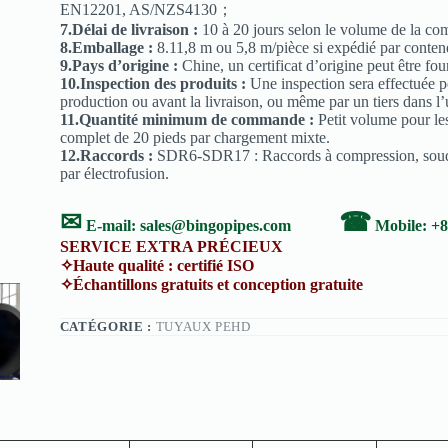
EN12201, AS/NZS4130；
7.Délai de livraison :
10 à 20 jours selon le volume de la c
8.Emballage :
8.11,8 m ou 5,8 m/pièce si expédié par cont
9.Pays d’origine :
Chine, un certificat d’origine peut être fou
10.Inspection des produits :
Une inspection sera effectuée p
production ou avant la livraison, ou même par un tiers dans l’
11.Quantité minimum de commande :
Petit volume pour le
complet de 20 pieds par chargement mixte.
12.Raccords :
SDR6-SDR17 : Raccords à compression, soudu
par électrofusion.
✉
☎
E-mail:
sales@bingopipes.com
Mobile: +
SERVICE EXTRA PRÉCIEUX
✧Haute qualité : certifié ISO ✧Ser
✧Échantillons gratuits et conception gratuite ✧S
CATÉGORIE :
TUYAUX PEHD