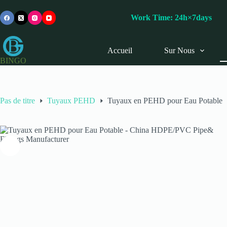
Passer
au
Work Time: 24h×7day
contenu
Accueil
Sur Nous
BINGO
Pas de titre
Tuyaux PEHD
Tuyaux en PEHD pour Eau Potable