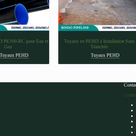
D PE100-RC pour Eau et
Tuyaux en PEHD à Installation Sans
Gaz
Tranchée
Tuyaux PEHD
Tuyaux PEHD
Conta
conta