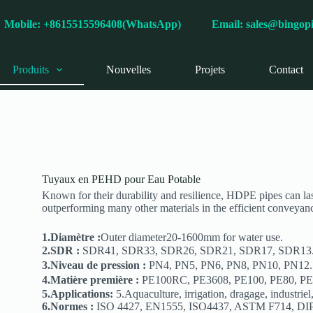
s
Mobile: +8615515596408(WhatsApp)
Email:
sales@bingop
Produits
Nouvelles
Projets
Contact
Tuyaux en PEHD pour Eau Potable
Known for their durability and resilience, HDPE pipes can la
outperforming many other materials in the efficient conveyanc
1.Diamètre :
Outer diameter20-1600mm for water use.
2.SDR :
SDR41, SDR33, SDR26, SDR21, SDR17, SDR13
3.Niveau de pression :
PN4, PN5, PN6, PN8, PN10, PN12
4.Matière première :
PE100RC, PE3608, PE100, PE80, P
5.Applications:
5.Aquaculture, irrigation, dragage, industriel
6.Normes :
ISO 4427, EN1555, ISO4437, ASTM F714, D