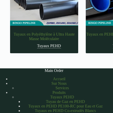
Tuyaux en Polyéthylène à Ultra Haute
Tuyaux en PEH
Masse Moléculaire
Tuyaux PEHD
Main Order
Accueil
Sur Nous
Services
Produits
Tuyaux PEHD
Tuyau de Gaz en PEHD
Tuyaux en PEHD PE100-RC pour Eau et Gaz
Tuyaux en PEHD Co-extrudés Blancs