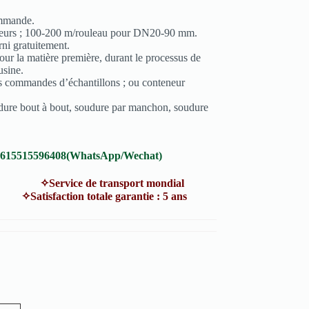
ommande.
eneurs ; 100-200 m/rouleau pour DN20-90 mm.
rni gratuitement.
our la matière première, durant le processus de
usine.
s commandes d’échantillons ; ou conteneur
re bout à bout, soudure par manchon, soudure
8615515596408(WhatsApp/Wechat)
vice de transport mondial
atisfaction totale garantie : 5 ans