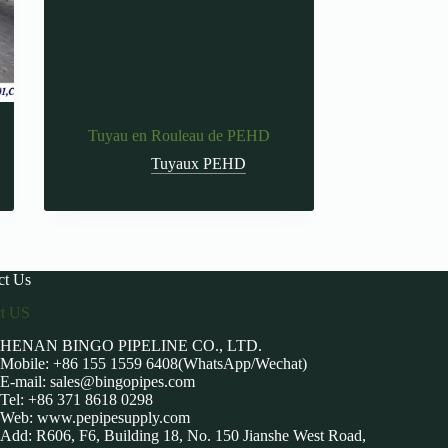
Tuyau en Rouleau de PEHD
Tuyaux PEHD
ct Us
ct US
HENAN BINGO PIPELINE CO., LTD.
Mobile: +86 155 1559 6408(WhatsApp/Wechat)
E-mail:
sales@bingopipes.com
Tel: +86 371 8618 0298
Web: www.pepipesupply.com
Add: R606, F6, Building 18, No. 150 Jianshe West Road,