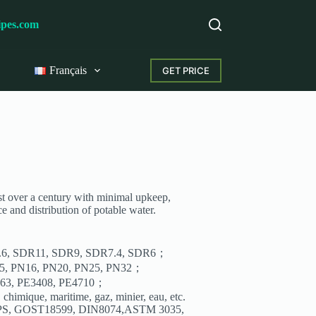
ipes.com
Français
GET PRICE
st over a century with minimal upkeep,
e and distribution of potable water.
.6, SDR11, SDR9, SDR7.4, SDR6；
.5, PN16, PN20, PN25, PN32；
E63, PE3408, PE4710；
, chimique, maritime, gaz, minier, eau, etc.
IPS, GOST18599, DIN8074,ASTM 3035,